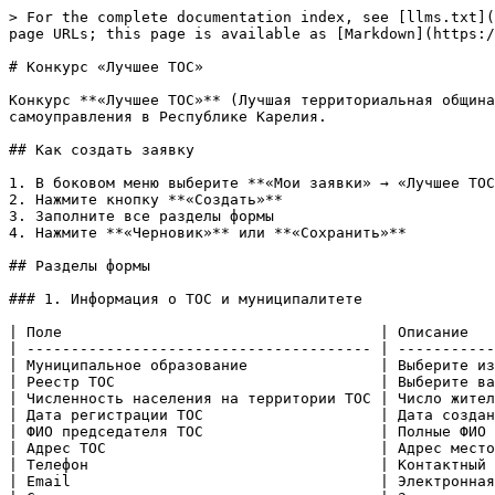
> For the complete documentation index, see [llms.txt](
page URLs; this page is available as [Markdown](https:/
# Конкурс «Лучшее ТОС»

Конкурс **«Лучшее ТОС»** (Лучшая территориальная община
самоуправления в Республике Карелия.

## Как создать заявку

1. В боковом меню выберите **«Мои заявки» → «Лучшее ТОС
2. Нажмите кнопку **«Создать»**

3. Заполните все разделы формы

4. Нажмите **«Черновик»** или **«Сохранить»**

## Разделы формы

### 1. Информация о ТОС и муниципалитете

| Поле                                    | Описание   
| --------------------------------------- | -----------
| Муниципальное образование               | Выберите из
| Реестр ТОС                              | Выберите ва
| Численность населения на территории ТОС | Число жител
| Дата регистрации ТОС                    | Дата создан
| ФИО председателя ТОС                    | Полные ФИО 
| Адрес ТОС                               | Адрес место
| Телефон                                 | Контактный 
| Email                                   | Электронная