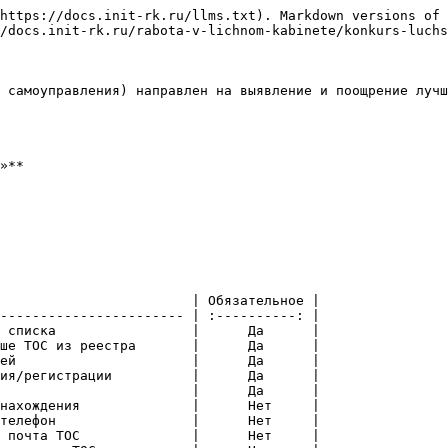
https://docs.init-rk.ru/llms.txt). Markdown versions of 
/docs.init-rk.ru/rabota-v-lichnom-kabinete/konkurs-luchs
 самоуправления) направлен на выявление и поощрение лучш
»**

                        | Обязательное |

----------------------- | :----------: |

 списка                 |      Да      |

ше ТОС из реестра       |      Да      |

ей                      |      Да      |

ия/регистрации          |      Да      |

                        |      Да      |

нахождения              |      Нет     |

телефон                 |      Нет     |

 почта ТОС              |      Нет     |
