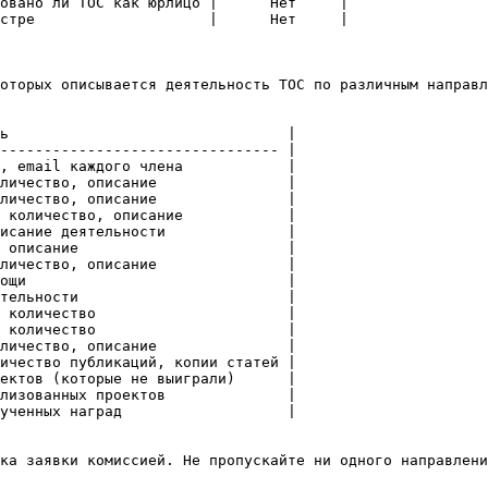
овано ли ТОС как юрлицо |      Нет     |

стре                    |      Нет     |

оторых описывается деятельность ТОС по различным направл
ь                                |

-------------------------------- |

, email каждого члена            |

личество, описание               |

личество, описание               |

 количество, описание            |

исание деятельности              |

 описание                        |

личество, описание               |

ощи                              |

тельности                        |

 количество                      |

 количество                      |

личество, описание               |

ичество публикаций, копии статей |

ектов (которые не выиграли)      |

лизованных проектов              |

ученных наград                   |

ка заявки комиссией. Не пропускайте ни одного направлени