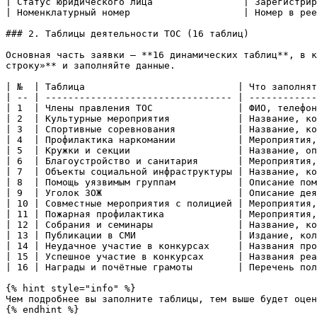
| Статус юридического лица                | Зарегистрир
| Номенклатурный номер                    | Номер в рее
### 2. Таблицы деятельности ТОС (16 таблиц)

Основная часть заявки — **16 динамических таблиц**, в к
строку»** и заполняйте данные.

| №  | Таблица                           | Что заполнят
| -- | --------------------------------- | ------------
| 1  | Члены правления ТОС               | ФИО, телефон
| 2  | Культурные мероприятия            | Название, ко
| 3  | Спортивные соревнования           | Название, ко
| 4  | Профилактика наркомании           | Мероприятия,
| 5  | Кружки и секции                   | Название, оп
| 6  | Благоустройство и санитария       | Мероприятия,
| 7  | Объекты социальной инфраструктуры | Название, ко
| 8  | Помощь уязвимым группам           | Описание пом
| 9  | Уголок ЗОЖ                        | Описание дея
| 10 | Совместные мероприятия с полицией | Мероприятия,
| 11 | Пожарная профилактика             | Мероприятия,
| 12 | Собрания и семинары               | Название, ко
| 13 | Публикации в СМИ                  | Издание, кол
| 14 | Неудачное участие в конкурсах     | Названия про
| 15 | Успешное участие в конкурсах      | Названия реа
| 16 | Награды и почётные грамоты        | Перечень пол
{% hint style="info" %}

Чем подробнее вы заполните таблицы, тем выше будет оцен
{% endhint %}
